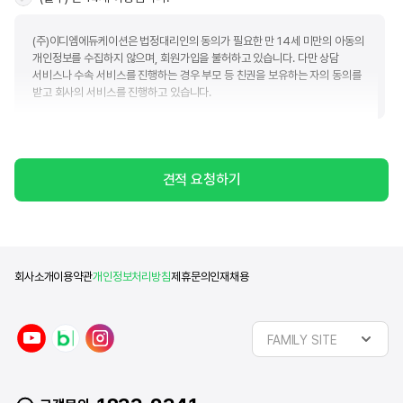
(주)이디엠에듀케이션은 법정대리인의 동의가 필요한 만 14세 미만의 아동의
개인정보를 수집하지 않으며, 회원가입을 불허하고 있습니다. 다만 상담
서비스나 수속 서비스를 진행하는 경우 부모 등 친권을 보유하는 자의 동의를
받고 회사의 서비스를 진행하고 있습니다.
(필수) 개인정보수집 및 이용
견적 요청하기
(주)이디엠에듀케이션(이하 "회사")는 아래와 같은 목적으로 개인정보를 수집
및 이용하고자 합니다. 회사는 귀하의 정보를 관리함에 있어서 「개인정보
보호법」에서 규정하고 있는 책임과 의무를 준수하고 귀하가 동의하신 목적 외
다른 목적으로는 활용하지 않음을 알려드립니다.
■ 개인정보 수집 및 이용에 대한 동의(필수)
회사소개
이용약관
개인정보처리방침
제휴문의
인재채용
수집항목
이용목적
제공정보
y
n
i
이름, 휴대폰번호, 이메일,
유학상담
FAMILY SITE
동의일로부터
o
a
n
카카오톡ID, 전화번호, 주소,
및
2년
u
v
s
희망유학국가, 관심분야
문의응대
t
e
t