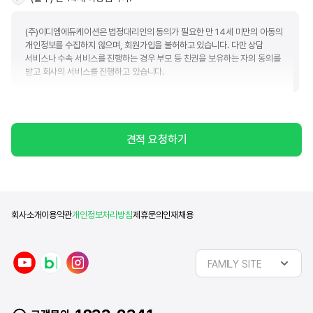
(주)이디엠에듀케이션은 법정대리인의 동의가 필요한 만 14세 미만의 아동의
개인정보를 수집하지 않으며, 회원가입을 불허하고 있습니다. 다만 상담
서비스나 수속 서비스를 진행하는 경우 부모 등 친권을 보유하는 자의 동의를
받고 회사의 서비스를 진행하고 있습니다.
(필수) 개인정보수집 및 이용
견적 요청하기
(주)이디엠에듀케이션(이하 "회사")는 아래와 같은 목적으로 개인정보를 수집
및 이용하고자 합니다. 회사는 귀하의 정보를 관리함에 있어서 「개인정보
보호법」에서 규정하고 있는 책임과 의무를 준수하고 귀하가 동의하신 목적 외
다른 목적으로는 활용하지 않음을 알려드립니다.
■ 개인정보 수집 및 이용에 대한 동의(필수)
회사소개
이용약관
개인정보처리방침
제휴문의
인재채용
수집항목
이용목적
제공정보
y
n
i
이름, 휴대폰번호, 이메일,
유학상담
FAMILY SITE
동의일로부터
o
a
n
카카오톡ID, 전화번호, 주소,
및
2년
u
v
s
희망유학국가, 관심분야
문의응대
t
e
t