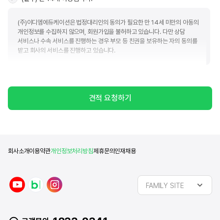
(주)이디엠에듀케이션은 법정대리인의 동의가 필요한 만 14세 미만의 아동의
개인정보를 수집하지 않으며, 회원가입을 불허하고 있습니다. 다만 상담
서비스나 수속 서비스를 진행하는 경우 부모 등 친권을 보유하는 자의 동의를
받고 회사의 서비스를 진행하고 있습니다.
(필수) 개인정보수집 및 이용
견적 요청하기
(주)이디엠에듀케이션(이하 "회사")는 아래와 같은 목적으로 개인정보를 수집
및 이용하고자 합니다. 회사는 귀하의 정보를 관리함에 있어서 「개인정보
보호법」에서 규정하고 있는 책임과 의무를 준수하고 귀하가 동의하신 목적 외
다른 목적으로는 활용하지 않음을 알려드립니다.
■ 개인정보 수집 및 이용에 대한 동의(필수)
회사소개
이용약관
개인정보처리방침
제휴문의
인재채용
수집항목
이용목적
제공정보
y
n
i
이름, 휴대폰번호, 이메일,
유학상담
FAMILY SITE
동의일로부터
o
a
n
카카오톡ID, 전화번호, 주소,
및
2년
u
v
s
희망유학국가, 관심분야
문의응대
t
e
t