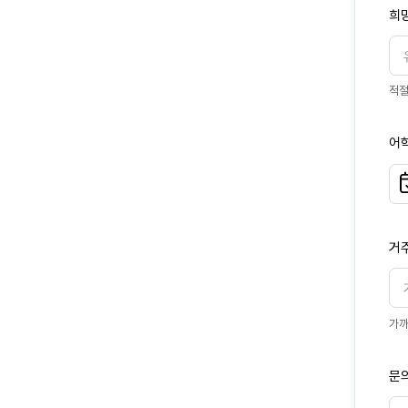
희
적절
어학
거
닫
가까
닫
기
기
문