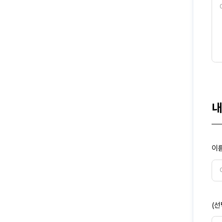
내
이름
(선