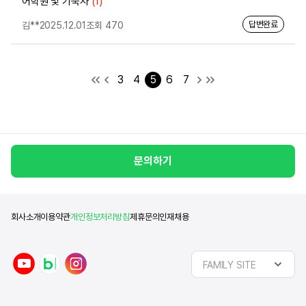
어학원 및 기숙사
(1)
답변완료
김**
2025.12.01
조회 470
3
4
5
6
7
문의하기
회사소개
이용약관
개인정보처리방침
제휴문의
인재채용
y
n
i
FAMILY SITE
o
a
n
u
v
s
t
e
t